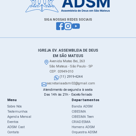
SIGA NOSSAS REDES SOCIAIS
IGREJA EV. ASSEMBLEIA DE DEUS
EM SÃO MATEUS
Avenida Mateo Bei, 263
São Mateus - São Paulo - SP
CEP: 03949-010
(11) 2919-4244
secretariaadsm02@gmail.com
Atendimento de segunda à sexta
Das 14h às 21h - Exceto feriado
Menu
Departamentos
Sobre Nós
Banda ADSM
Testemunhos
CIBESMA
Agenda Mensal
CIBESMA Teen
Eventos
CRIADESMA
ADSM Cast
Homens ADSM
Contato
Orquestra ADSM