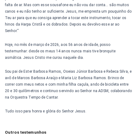
falta de ar. Mas com esse sousafone eu não vou dar conta… são muitos
canos e eu não tenho ar suficiente. Jesus, me empresta um pouquinho do
Teu ar para que eu consiga aprender a tocar este instrumento, tocar os
hinos da Harpa Cristã e os dobrados. Depois eu devolvo esse ar ao
Senhor.”
Hoje, no mês de março de 2026, aos 56 anos de idade, posso
testemunhar: desde os meus 14 anos nunca mais tive bronquite
asmática. Jesus Cristo me curou naquele dia.
Sou pai de Ester Barbosa Ramos, Oseias Júnior Barbosa e Rebeca Silva, e
avô de Marcos Barbosa Araújo e Maria Liz Barbosa Ramos. Brinco de
correr com meus netos e com minha filha caçula, ando de bicicleta entre
20 e 30 quilômetros e continuo servindo ao Senhor na ADSM, colaborando
na Orquestra Tempo de Cantar.
Tudo isso para honra e glória do Senhor Jesus.
Outros testemunhos