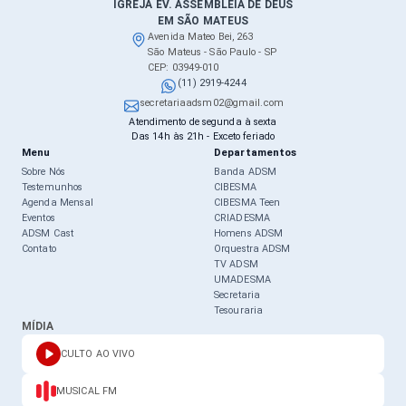
IGREJA EV. ASSEMBLEIA DE DEUS
EM SÃO MATEUS
Avenida Mateo Bei, 263
São Mateus - São Paulo - SP
CEP: 03949-010
(11) 2919-4244
secretariaadsm02@gmail.com
Atendimento de segunda à sexta
Das 14h às 21h - Exceto feriado
Menu
Departamentos
Sobre Nós
Banda ADSM
Testemunhos
CIBESMA
Agenda Mensal
CIBESMA Teen
Eventos
CRIADESMA
ADSM Cast
Homens ADSM
Contato
Orquestra ADSM
TV ADSM
UMADESMA
Secretaria
Tesouraria
MÍDIA
CULTO AO VIVO
MUSICAL FM