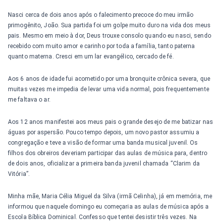
Nasci cerca de dois anos após o falecimento precoce do meu irmão
primogênito, João. Sua partida foi um golpe muito duro na vida dos meus
pais. Mesmo em meio à dor, Deus trouxe consolo quando eu nasci, sendo
recebido com muito amor e carinho por toda a família, tanto paterna
quanto materna. Cresci em um lar evangélico, cercado de fé.
Aos 6 anos de idade fui acometido por uma bronquite crônica severa, que
muitas vezes me impedia de levar uma vida normal, pois frequentemente
me faltava o ar.
Aos 12 anos manifestei aos meus pais o grande desejo de me batizar nas
águas por aspersão. Pouco tempo depois, um novo pastor assumiu a
congregação e teve a visão de formar uma banda musical juvenil. Os
filhos dos obreiros deveriam participar das aulas de música para, dentro
de dois anos, oficializar a primeira banda juvenil chamada “Clarim da
Vitória”.
Minha mãe, Maria Célia Miguel da Silva (irmã Celinha), já em memória, me
informou que naquele domingo eu começaria as aulas de música após a
Escola Bíblica Dominical. Confesso que tentei desistir três vezes. Na