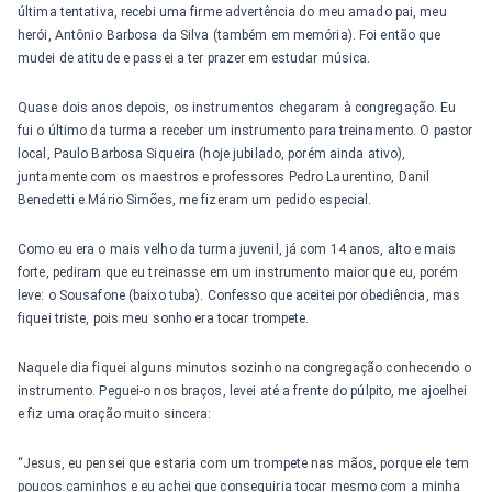
última tentativa, recebi uma firme advertência do meu amado pai, meu
herói, Antônio Barbosa da Silva (também em memória). Foi então que
mudei de atitude e passei a ter prazer em estudar música.
Quase dois anos depois, os instrumentos chegaram à congregação. Eu
fui o último da turma a receber um instrumento para treinamento. O pastor
local, Paulo Barbosa Siqueira (hoje jubilado, porém ainda ativo),
juntamente com os maestros e professores Pedro Laurentino, Danil
Benedetti e Mário Simões, me fizeram um pedido especial.
Como eu era o mais velho da turma juvenil, já com 14 anos, alto e mais
forte, pediram que eu treinasse em um instrumento maior que eu, porém
leve: o Sousafone (baixo tuba). Confesso que aceitei por obediência, mas
fiquei triste, pois meu sonho era tocar trompete.
Naquele dia fiquei alguns minutos sozinho na congregação conhecendo o
instrumento. Peguei-o nos braços, levei até a frente do púlpito, me ajoelhei
e fiz uma oração muito sincera:
“Jesus, eu pensei que estaria com um trompete nas mãos, porque ele tem
poucos caminhos e eu achei que conseguiria tocar mesmo com a minha